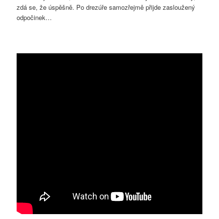
zdá se, že úspěšně. Po drezúře samozřejmě přijde zasloužený
odpočinek…