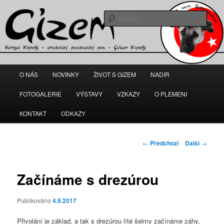
Gizem – fena anatolského pasteveckého psa
Hleda
kangal-gizem.cz
Hlavní
O NÁS
NOVINKY
ŽIVOT S GIZEM
NADIR
Přejít
navigační
menu
FOTOGALERIE
VÝSTAVY
VZKAZY
O PLEMENI
k
KONTAKT
ODKAZY
hlavnímu
obsahu
Navigace
←
Předchozí
Další
→
pro
webu
příspěvky
Začínáme s drezúrou
Publikováno
4.9.2017
Přivolání je základ, a tak s drezúrou líté šelmy začínáme záhy,