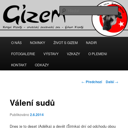
Gizem – fena anatolského pasteveckého psa
Hleda
kangal-gizem.cz
Hlavní
O NÁS
NOVINKY
ŽIVOT S GIZEM
NADIR
Přejít
navigační
menu
FOTOGALERIE
VÝSTAVY
VZKAZY
O PLEMENI
k
KONTAKT
ODKAZY
hlavnímu
obsahu
Navigace
←
Předchozí
Další
→
pro
webu
příspěvky
Válení sudů
Publikováno
2.6.2014
Dnes je to deset (Adélka) a devět (Širinka) dní od odchodu obou