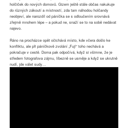
holčiček do nových domovů. Gizem ještě stále občas nakukuje
do různých zákoutí a místností, zda tam náhodou holčandy
neobjeví, ale narozdíl od páníčka se s odloučením srovnává
zřejmě mnohem lépe – a pokud ne, snaží se to na sobě nedávat
najevo.
Ráno na procházce opět očichává místo, kde včera došlo ke
konfliktu, ale při páníčkově zvolání „Fuj!“ toho nechává a
pokračuje v cestě. Doma pak odpočívá, když si všimne, že je
středem fotografova zájmu, líbezně se usměje a když se ukrutně
nudí, jde válet sudy…