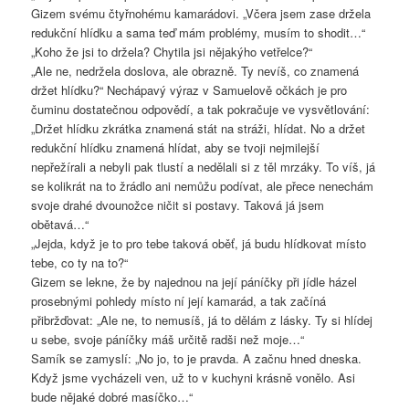
Gizem svému čtyřnohému kamarádovi. „Včera jsem zase držela
redukční hlídku a sama teď mám problémy, musím to shodit…“
„Koho že jsi to držela? Chytila jsi nějakýho vetřelce?“
„Ale ne, nedržela doslova, ale obrazně. Ty nevíš, co znamená
držet hlídku?“ Nechápavý výraz v Samuelově očkách je pro
čuminu dostatečnou odpovědí, a tak pokračuje ve vysvětlování:
„Držet hlídku zkrátka znamená stát na stráži, hlídat. No a držet
redukční hlídku znamená hlídat, aby se tvoji nejmilejší
nepřežírali a nebyli pak tlustí a nedělali si z těl mrzáky. To víš, já
se kolikrát na to žrádlo ani nemůžu podívat, ale přece nenechám
svoje drahé dvounožce ničit si postavy. Taková já jsem
obětavá…“
„Jejda, když je to pro tebe taková oběť, já budu hlídkovat místo
tebe, co ty na to?“
Gizem se lekne, že by najednou na její páníčky při jídle házel
prosebnými pohledy místo ní její kamarád, a tak začíná
přibržďovat: „Ale ne, to nemusíš, já to dělám z lásky. Ty si hlídej
u sebe, svoje páníčky máš určitě radši než moje…“
Samík se zamyslí: „No jo, to je pravda. A začnu hned dneska.
Když jsme vycházeli ven, už to v kuchyni krásně vonělo. Asi
bude nějaké dobré masíčko…“