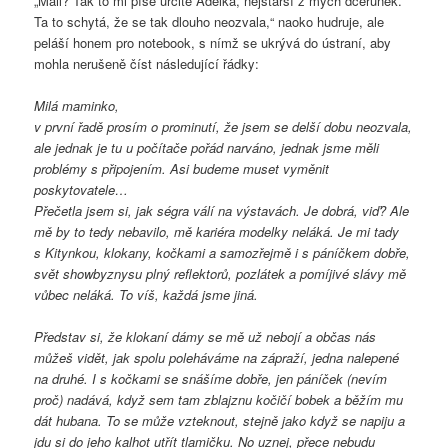
„Mail? Tak to mi píše určitě Adélka, nejstarší z mých dcerunek.
Ta to schytá, že se tak dlouho neozvala,“ naoko hudruje, ale
peláší honem pro notebook, s nímž se ukrývá do ústraní, aby
mohla nerušeně číst následující řádky:
Milá maminko,
v první řadě prosím o prominutí, že jsem se delší dobu neozvala,
ale jednak je tu u počítače pořád narváno, jednak jsme měli
problémy s připojením. Asi budeme muset vyměnit
poskytovatele…
Přečetla jsem si, jak ségra válí na výstavách. Je dobrá, viď? Ale
mě by to tedy nebavilo, mě kariéra modelky neláká. Je mi tady
s Kitynkou, klokany, kočkami a samozřejmě i s páníčkem dobře,
svět showbyznysu plný reflektorů, pozlátek a pomíjivé slávy mě
vůbec neláká. To víš, každá jsme jiná.
Představ si, že klokaní dámy se mě už nebojí a občas nás
můžeš vidět, jak spolu poleháváme na zápraží, jedna nalepené
na druhé. I s kočkami se snášíme dobře, jen páníček (nevím
proč) nadává, když sem tam zblajznu kočičí bobek a běžím mu
dát hubana. To se může vzteknout, stejně jako když se napiju a
jdu si do jeho kalhot utřít tlamičku. No uznej, přece nebudu