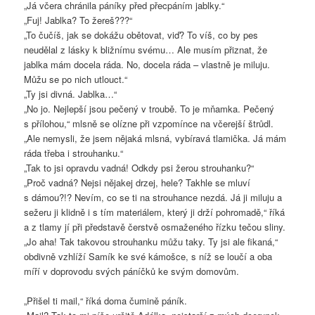
„Já včera chránila páníky před přecpáním jablky.“
„Fuj! Jablka? To žereš???“
„To čučíš, jak se dokážu obětovat, viď? To víš, co by pes
neudělal z lásky k bližnímu svému… Ale musím přiznat, že
jablka mám docela ráda. No, docela ráda – vlastně je miluju.
Můžu se po nich utlouct.“
„Ty jsi divná. Jablka…“
„No jo. Nejlepší jsou pečený v troubě. To je mňamka. Pečený
s přílohou,“ mlsně se olízne při vzpomínce na včerejší štrůdl.
„Ale nemysli, že jsem nějaká mlsná, vybíravá tlamička. Já mám
ráda třeba i strouhanku.“
„Tak to jsi opravdu vadná! Odkdy psi žerou strouhanku?“
„Proč vadná? Nejsi nějakej drzej, hele? Takhle se mluví
s dámou?!? Nevím, co se ti na strouhance nezdá. Já ji miluju a
sežeru ji klidně i s tím materiálem, který ji drží pohromadě,“ říká
a z tlamy jí při představě čerstvě osmaženého řízku tečou sliny.
„Jo aha! Tak takovou strouhanku můžu taky. Ty jsi ale fikaná,“
obdivně vzhlíží Samík ke své kámošce, s níž se loučí a oba
míří v doprovodu svých páníčků ke svým domovům.
„Přišel ti mail,“ říká doma čumině páník.