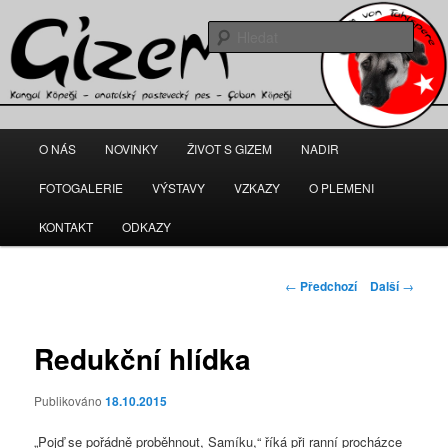
Gizem – fena anatolského pasteveckého psa
Hleda
kangal-gizem.cz
Hlavní
O NÁS
NOVINKY
ŽIVOT S GIZEM
NADIR
Přejít
navigační
menu
FOTOGALERIE
VÝSTAVY
VZKAZY
O PLEMENI
k
KONTAKT
ODKAZY
hlavnímu
obsahu
Navigace
←
Předchozí
Další
→
pro
webu
příspěvky
Redukční hlídka
Publikováno
18.10.2015
„Pojď se pořádně proběhnout, Samíku,“ říká při ranní procházce