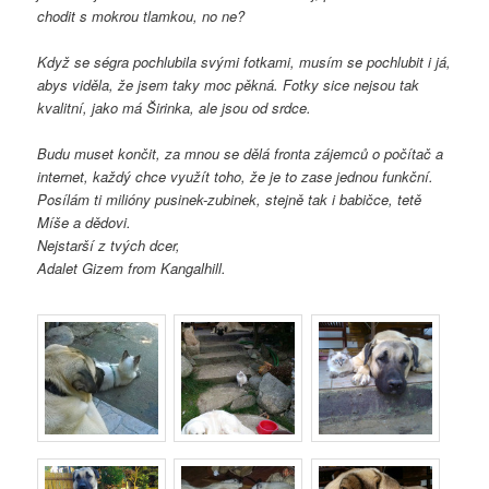
chodit s mokrou tlamkou, no ne?
Když se ségra pochlubila svými fotkami, musím se pochlubit i já,
abys viděla, že jsem taky moc pěkná. Fotky sice nejsou tak
kvalitní, jako má Širinka, ale jsou od srdce.
Budu muset končit, za mnou se dělá fronta zájemců o počítač a
internet, každý chce využít toho, že je to zase jednou funkční.
Posílám ti milióny pusinek-zubinek, stejně tak i babičce, tetě
Míše a dědovi.
Nejstarší z tvých dcer,
Adalet Gizem from Kangalhill.