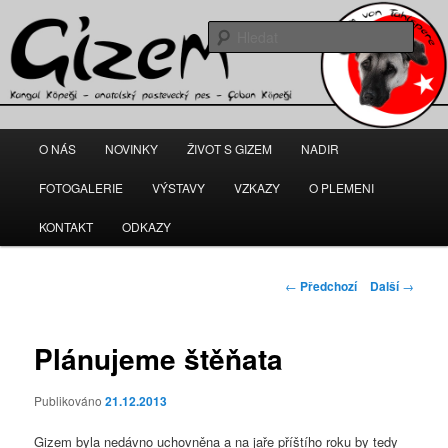
Gizem – fena anatolského pasteveckého psa
Hleda
kangal-gizem.cz
Hlavní
O NÁS
NOVINKY
ŽIVOT S GIZEM
NADIR
Přejít
navigační
menu
FOTOGALERIE
VÝSTAVY
VZKAZY
O PLEMENI
k
KONTAKT
ODKAZY
hlavnímu
obsahu
Navigace
←
Předchozí
Další
→
pro
webu
příspěvky
Plánujeme štěňata
Publikováno
21.12.2013
Gizem byla nedávno uchovněna a na jaře příštího roku by tedy