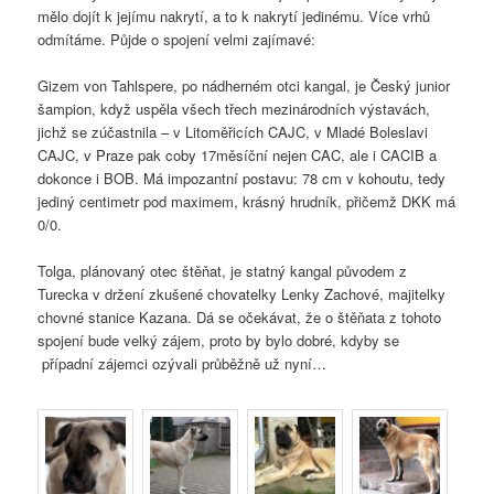
mělo dojít k jejímu nakrytí, a to k nakrytí jedinému. Více vrhů
odmítáme. Půjde o spojení velmi zajímavé:
Gizem von Tahlspere, po nádherném otci kangal, je Český junior
šampion, když uspěla všech třech mezinárodních výstavách,
jichž se zúčastnila – v Litoměřicích CAJC, v Mladé Boleslavi
CAJC, v Praze pak coby 17měsíční nejen CAC, ale i CACIB a
dokonce i BOB. Má impozantní postavu: 78 cm v kohoutu, tedy
jediný centimetr pod maximem, krásný hrudník, přičemž DKK má
0/0.
Tolga, plánovaný otec štěňat, je statný kangal původem z
Turecka v držení zkušené chovatelky Lenky Zachové, majitelky
chovné stanice Kazana. Dá se očekávat, že o štěňata z tohoto
spojení bude velký zájem, proto by bylo dobré, kdyby se
případní zájemci ozývali průběžně už nyní…