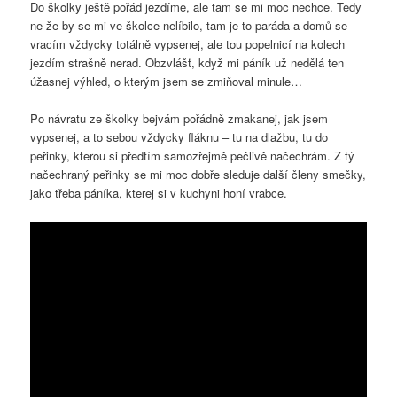
Do školky ještě pořád jezdíme, ale tam se mi moc nechce. Tedy
ne že by se mi ve školce nelíbilo, tam je to paráda a domů se
vracím vždycky totálně vypsenej, ale tou popelnicí na kolech
jezdím strašně nerad. Obzvlášť, když mi páník už nedělá ten
úžasnej výhled, o kterým jsem se zmiňoval minule…
Po návratu ze školky bejvám pořádně zmakanej, jak jsem
vypsenej, a to sebou vždycky fláknu – tu na dlažbu, tu do
peřinky, kterou si předtím samozřejmě pečlivě načechrám. Z tý
načechraný peřinky se mi moc dobře sleduje další členy smečky,
jako třeba páníka, kterej si v kuchyni honí vrabce.