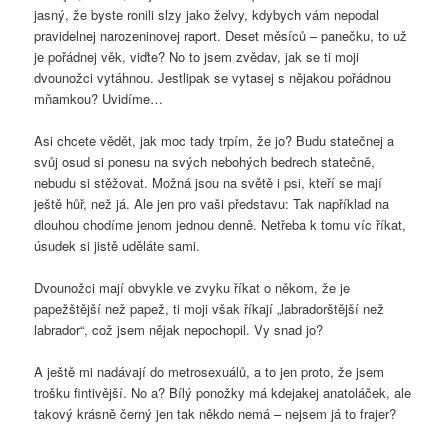
jasný, že byste ronili slzy jako želvy, kdybych vám nepodal
pravidelnej narozeninovej raport. Deset měsíců – panečku, to už
je pořádnej věk, viďte? No to jsem zvědav, jak se ti moji
dvounožci vytáhnou. Jestlipak se vytasej s nějakou pořádnou
mňamkou? Uvidíme…
Asi chcete vědět, jak moc tady trpím, že jo? Budu statečnej a
svůj osud si ponesu na svých nebohých bedrech statečně,
nebudu si stěžovat. Možná jsou na světě i psi, kteří se mají
ještě hůř, než já. Ale jen pro vaši představu: Tak například na
dlouhou chodíme jenom jednou denně. Netřeba k tomu víc říkat,
úsudek si jistě uděláte sami.
Dvounožci mají obvykle ve zvyku říkat o někom, že je
papežštější než papež, ti moji však říkají „labradorštější než
labrador“, což jsem nějak nepochopil. Vy snad jo?
A ještě mi nadávají do metrosexuálů, a to jen proto, že jsem
trošku fintivější. No a? Bílý ponožky má kdejakej anatoláček, ale
takový krásně černý jen tak někdo nemá – nejsem já to frajer?