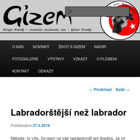
Gizem – fena anatolského pasteveckého psa
Hleda
kangal-gizem.cz
Hlavní
O NÁS
NOVINKY
ŽIVOT S GIZEM
NADIR
Přejít
navigační
menu
FOTOGALERIE
VÝSTAVY
VZKAZY
O PLEMENI
k
KONTAKT
ODKAZY
hlavnímu
obsahu
Navigace
←
Předchozí
Další
→
pro
webu
příspěvky
Labradorštější než labrador
Publikováno
27.4.2018
Nebojte, to víte, že jsem na vás nezapomněl ani dneska. Je mi