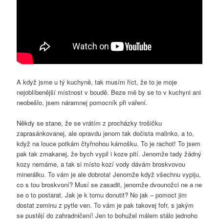
A když jsme u tý kuchyně, tak musím říct, že to je moje
nejoblíbenější místnost v boudě. Beze mě by se to v kuchyni ani
neobešlo, jsem náramnej pomocník při vaření.
Někdy se stane, že se vrátím z procházky trošičku
zaprasánkovanej, ale opravdu jenom tak dočista malinko, a to,
když na louce potkám čtyřnohou kámošku. To je rachot! To jsem
pak tak zmakanej, že bych vypil i koze pití. Jenomže tady žádný
kozy nemáme, a tak si místo kozí vody dávám broskvovou
minerálku. To vám je ale dobrota! Jenomže když všechnu vypiju,
co s tou broskvoní? Musí se zasadit, jenomže dvounožci ne a ne
se o to postarat. Jak je k tomu donutit? No jak – pomoct jim
dostat zeminu z pytle ven. To vám je pak takovej fofr, s jakým
se pustějí do zahradničení! Jen to bohužel málem stálo jednoho