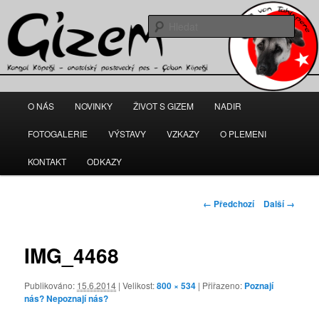
Gizem – fena anatolského pasteveckého psa
Hleda
kangal-gizem.cz
Hlavní
O NÁS
NOVINKY
ŽIVOT S GIZEM
NADIR
Přejít
navigační
menu
FOTOGALERIE
VÝSTAVY
VZKAZY
O PLEMENI
k
KONTAKT
ODKAZY
hlavnímu
obsahu
Navigace
← Předchozí
Další →
pro
webu
obrázky
IMG_4468
Publikováno:
15.6.2014
| Velikost:
800 × 534
| Přiřazeno:
Poznají
nás? Nepoznají nás?