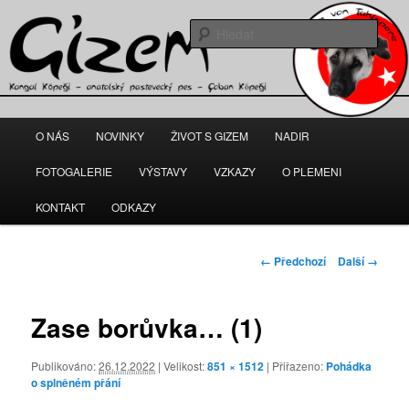
Gizem – fena anatolského pasteveckého psa
Hleda
kangal-gizem.cz
Hlavní
O NÁS
NOVINKY
ŽIVOT S GIZEM
NADIR
Přejít
navigační
menu
FOTOGALERIE
VÝSTAVY
VZKAZY
O PLEMENI
k
KONTAKT
ODKAZY
hlavnímu
obsahu
Navigace
← Předchozí
Další →
pro
webu
obrázky
Zase borůvka… (1)
Publikováno:
26.12.2022
| Velikost:
851 × 1512
| Přiřazeno:
Pohádka
o splněném přání