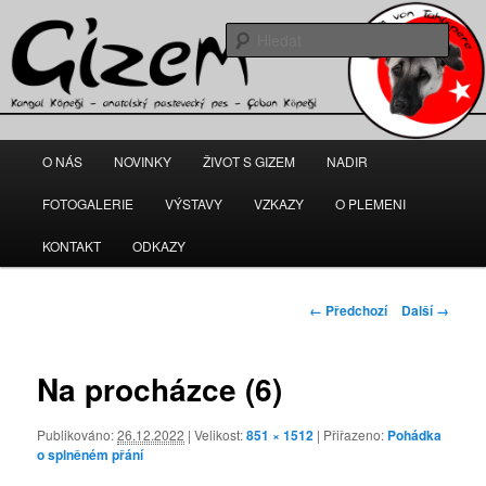
Gizem – fena anatolského pasteveckého psa
Hleda
kangal-gizem.cz
Hlavní
O NÁS
NOVINKY
ŽIVOT S GIZEM
NADIR
Přejít
navigační
menu
FOTOGALERIE
VÝSTAVY
VZKAZY
O PLEMENI
k
KONTAKT
ODKAZY
hlavnímu
obsahu
Navigace
← Předchozí
Další →
pro
webu
obrázky
Na procházce (6)
Publikováno:
26.12.2022
| Velikost:
851 × 1512
| Přiřazeno:
Pohádka
o splněném přání