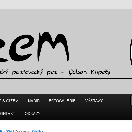
teveckého psa
cz
T S GIZEM
NADIR
FOTOGALERIE
VÝSTAVY
KONTAKT
ODKAZY
0 × 534
| Přiřazeno:
Gizilky