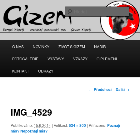
Gizem – fena anatolského pasteveckého psa
Hleda
kangal-gizem.cz
Hlavní
O NÁS
NOVINKY
ŽIVOT S GIZEM
NADIR
Přejít
navigační
menu
FOTOGALERIE
VÝSTAVY
VZKAZY
O PLEMENI
k
KONTAKT
ODKAZY
hlavnímu
obsahu
Navigace
← Předchozí
Další →
pro
webu
obrázky
IMG_4529
Publikováno:
15.6.2014
| Velikost:
534 × 800
| Přiřazeno:
Poznají
nás? Nepoznají nás?