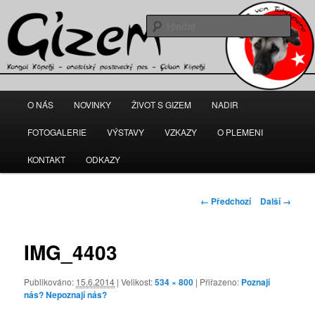
Gizem – fena anatolského pasteveckého psa
Hleda
kangal-gizem.cz
Hlavní
O NÁS
NOVINKY
ŽIVOT S GIZEM
NADIR
Přejít
navigační
menu
FOTOGALERIE
VÝSTAVY
VZKAZY
O PLEMENI
k
KONTAKT
ODKAZY
hlavnímu
obsahu
Navigace
← Předchozí
Další →
pro
webu
obrázky
IMG_4403
Publikováno:
15.6.2014
| Velikost:
534 × 800
| Přiřazeno:
Poznají
nás? Nepoznají nás?